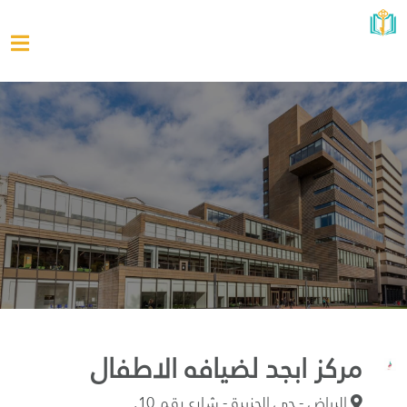
مركز ابجد لضيافه الاطفال
الرياض - حي الجزيرة - شارع رقم 10.